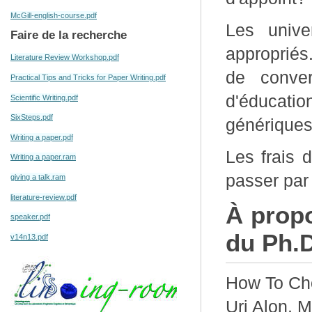
McGill-english-course.pdf
Les unive
Faire de la recherche
appropriés
Literature Review Workshop.pdf
de convers
Practical Tips and Tricks for Paper Writing.pdf
d'éducati
Scientific Writing.pdf
SixSteps.pdf
génériques
Writing a paper.pdf
Les frais 
Writing a paper.ram
passer par
giving a talk.ram
literature-review.pdf
À propo
speaker.pdf
du Ph.D
v14n13.pdf
How To Cho
Uri Alon, 