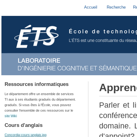
Accueil
Recherche
R
Ressources informatiques
Apprend
Le département offre un ensemble de services
TI aux à ses étudiants gradués du département.
Parler et l
gradués. Si vous êtes à l'École, vous pouvez
consulter l'ensemble de ces ressources sur le
conférenc
site Wiki
domaine. L
Cours d'anglais
d'appoint?
Concordia-cours-anglais.jpg