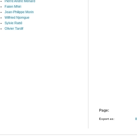
Pierre André Ménard
Faten Mhiri
Jean-Philippe Morin
Wilfried Njomgue
Sylvie Ratté
Olivier Tardif
Page:
Export as:
B