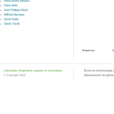
Pierre André Ménard
Faten Mhiri
Jean-Philippe Morin
Wilfried Njomgue
Sylvie Ratté
Olivier Tardif
Export as:
B
Laboratoire d'ingénierie cognitive et sémantique
École de technologie 
© Copyright 2026
Département de génie l