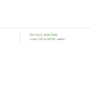
Site Typo3:
Sylvie Ratté
Codes
CSS
et
XHTML
valides