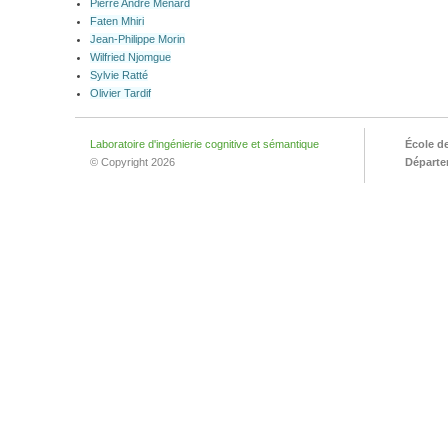
Pierre André Ménard
Faten Mhiri
Jean-Philippe Morin
Wilfried Njomgue
Sylvie Ratté
Olivier Tardif
Laboratoire d'ingénierie cognitive et sémantique
École d
© Copyright 2026
Départem