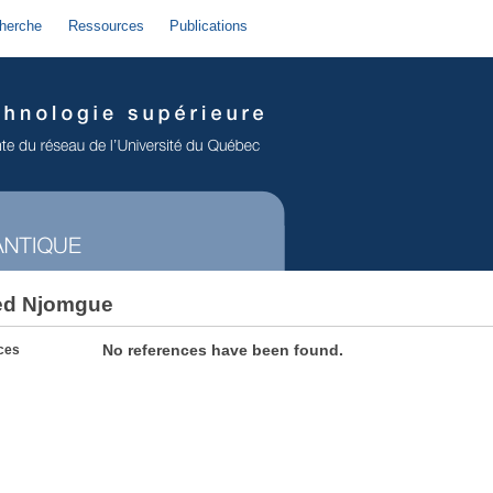
herche
Ressources
Publications
red Njomgue
No references have been found.
ces