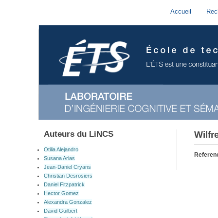
Accueil
Rec
Auteurs du LiNCS
Wilf
Otilia Alejandro
Referen
Susana Arias
Jean-Daniel Cryans
Christian Desrosiers
Daniel Fitzpatrick
Hector Gomez
Alexandra Gonzalez
David Guilbert