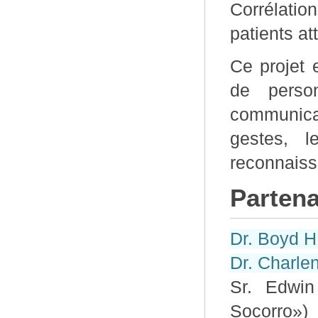
Corrélation
patients at
Ce projet 
de person
communicat
gestes, l
reconnaiss
Partena
Dr. Boyd H
Dr. Charle
Sr. Edwin
Socorro»)