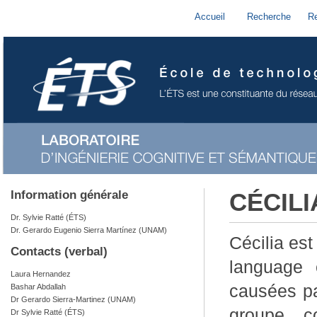
Accueil
Recherche
R
Information générale
CÉCILI
Dr. Sylvie Ratté (ÉTS)
Dr. Gerardo Eugenio Sierra Martínez (UNAM)
Cécilia est
Contacts (verbal)
language e
Laura Hernandez
causées pa
Bashar Abdallah
Dr Gerardo Sierra-Martinez (UNAM)
groupe co
Dr Sylvie Ratté (ÉTS)