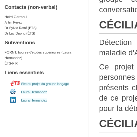
Contacts (non-verbal)
conversati
Helmi Garraoui
CÉCILIA
Arlen Perez
Dr Sylvie Ratté (ÉTS)
Dr Luc Duong (ÉTS)
Détection 
Subventions
maladie d'
FQRNT, bourse d'études supérieures (Laura
Hernandez)
ÉTS-FIR
Ce projet
Liens essentiels
personnes 
Site du projet du groupe langage
présents c
Laura Hernandez
de ce proj
Laura Hernandez
pour la dé
CÉCILIA