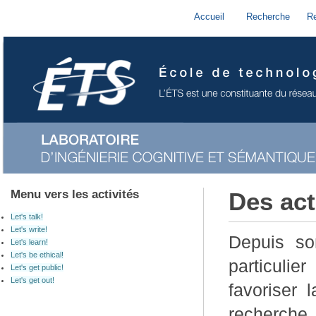
Accueil
Recherche
R
Menu vers les activités
Des act
Let's talk!
Let's write!
Depuis so
Let's learn!
Let's be ethical!
particulie
Let's get public!
Let's get out!
favoriser 
recherche.