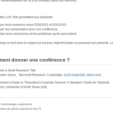
 hebdomadaires de 30 à 90 minutes (selon les besoins).
ités
Let's Talk
permettent aux étudiants:
quer leurs examens oraux DGA1031 et DGA1033;
quer leur présentation pour une conférence;
ter leurs recherches et les problèmes qu'ils rencontrent.
ngs se font dans le respect et ont pour objectif d'aider la personne qui présente. Le
ent donner une conférence ?
ive a Great Research Talk.
yton Jones, Microsoft Research, Cambridge. (
Let's begin!
pdf
,
video-ram
)
resent a Paper in Theoretical Computer Science: A Speaker's Guide for Students.
rry, University of North Texas (
pdf
)
e technologie supérieure
ent de génie logiciel et des TI