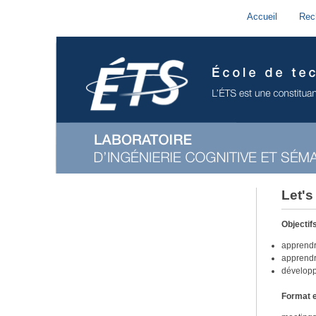
Accueil
Rec
Let's 
Objectif
apprendr
apprendr
développ
Format e