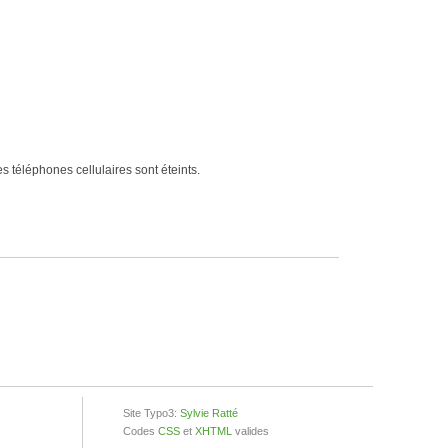
s téléphones cellulaires sont éteints.
Site Typo3:
Sylvie Ratté
Codes
CSS
et
XHTML
valides