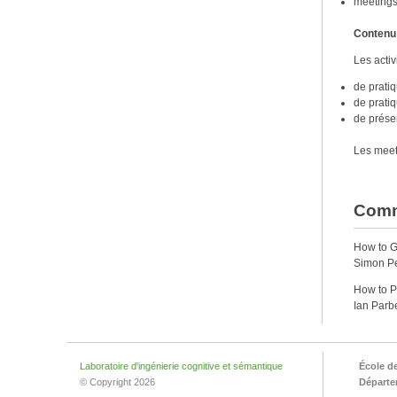
meetings
Contenu
Les activ
de prati
de prati
de présen
Les meeti
Comm
How to G
Simon Pe
How to P
Ian Parbe
Laboratoire d'ingénierie cognitive et sémantique
École d
© Copyright 2026
Départem