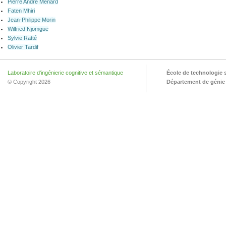
Pierre André Ménard
Faten Mhiri
Jean-Philippe Morin
Wilfried Njomgue
Sylvie Ratté
Olivier Tardif
Laboratoire d'ingénierie cognitive et sémantique
École de technologie 
© Copyright 2026
Département de génie l