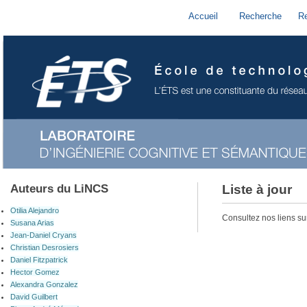
Accueil
Recherche
R
Auteurs du LiNCS
Liste à jour
Otilia Alejandro
Consultez nos liens su
Susana Arias
Jean-Daniel Cryans
Christian Desrosiers
Daniel Fitzpatrick
Hector Gomez
Alexandra Gonzalez
David Guilbert