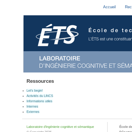
Accueil
Rec
Ressources
Let's begin!
Activités du LiNCS
Informations utiles
Internes
Externes
Laboratoire d'ingénierie cognitive et sémantique
École d